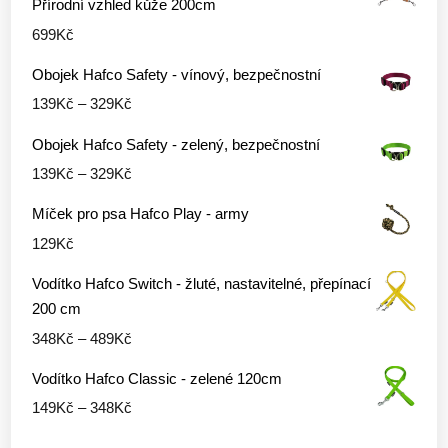
Přírodní vzhled kůže 200cm
až
699
Kč
329Kč
Obojek Hafco Safety - vínový, bezpečnostní
Rozpětí
139
Kč
–
329
Kč
cen:
Obojek Hafco Safety - zelený, bezpečnostní
139Kč
Rozpětí
139
Kč
–
329
Kč
až
cen:
329Kč
Míček pro psa Hafco Play - army
139Kč
129
Kč
až
329Kč
Vodítko Hafco Switch - žluté, nastavitelné, přepínací
200 cm
Rozpětí
348
Kč
–
489
Kč
cen:
Vodítko Hafco Classic - zelené 120cm
348Kč
Rozpětí
149
Kč
–
348
Kč
až
cen:
489Kč