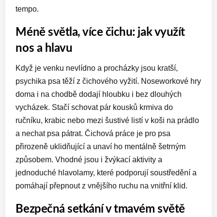
tempo.
Méně světla, více čichu: jak využít
nos a hlavu
Když je venku nevlídno a procházky jsou kratší,
psychika psa těží z čichového vyžití. Noseworkové hry
doma i na chodbě dodají hloubku i bez dlouhých
vycházek. Stačí schovat pár kousků krmiva do
ručníku, krabic nebo mezi šustivé listí v koši na prádlo
a nechat psa pátrat. Čichová práce je pro psa
přirozeně uklidňující a unaví ho mentálně šetrným
způsobem. Vhodné jsou i žvýkací aktivity a
jednoduché hlavolamy, které podporují soustředění a
pomáhají přepnout z vnějšího ruchu na vnitřní klid.
Bezpečná setkání v tmavém světě