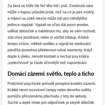
Za šera se hůře čte řeč těla lidí i psů. Zvednutá ruka
může v kapuci působit jinak, než na co je pes zvyklý,
a míjení na úzké stezce může být pro citlivějšího
jedince napjaté. Vyplatí se včas dát psovi prostor,
udělat oblouček a nabídnout mu, aby se sám rozhodl,
zda chce pozdravit, nebo si udržet odstup. Klidné
tempo chůze, měkké vodítko a signál ke sledování
páníčka pomohou překlenout rušné momenty. Když
dojde k úleku, nenutit kontakt a nechat psa krátce
„vydechnout“ je často účinnější než napomínání.
Domácí zázemí: světlo, teplo a ticho
Podzimní psychické pohodě prospívá kvalitní zázemí.
Krátké ranní rozsvícení lampy nebo denního světla
pomůže přirozenému přechodu z tmy do aktivity.
Suché a teplé místo pro odpočinek je stejně důležité