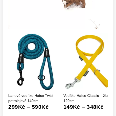
Lanové vodítko Hafco Twist –
Vodítko Hafco Classic – žluté
petrolejové 140cm
120cm
Rozpětí
Rozp
299
Kč
–
590
Kč
149
Kč
–
348
Kč
cen:
cen: