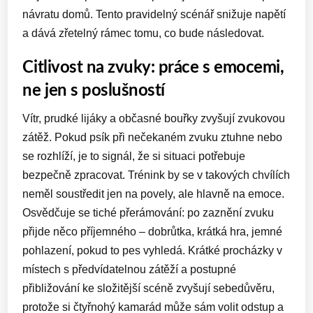
návratu domů. Tento pravidelný scénář snižuje napětí
a dává zřetelný rámec tomu, co bude následovat.
Citlivost na zvuky: práce s emocemi,
ne jen s poslušností
Vítr, prudké lijáky a občasné bouřky zvyšují zvukovou
zátěž. Pokud psík při nečekaném zvuku ztuhne nebo
se rozhlíží, je to signál, že si situaci potřebuje
bezpečně zpracovat. Trénink by se v takových chvílích
neměl soustředit jen na povely, ale hlavně na emoce.
Osvědčuje se tiché přerámování: po zaznění zvuku
přijde něco příjemného – dobrůtka, krátká hra, jemné
pohlazení, pokud to pes vyhledá. Krátké procházky v
místech s předvídatelnou zátěží a postupné
přibližování ke složitější scéně zvyšují sebedůvěru,
protože si čtyřnohý kamarád může sám volit odstup a