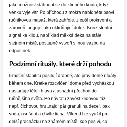
jako možnost stáhnout se do klidného kouta, když
venku vyje vítr. Po příchodu z mokra nabídněte psovi
ručníkovou masáž, která zahřeje, zlepší prokrvení a
zároveň funguje jako uklidňující dotek. Konzistentní
signál ke klidu, například měkká deka na stále
stejném místě, postupně vytvoří silnou vazbu na
odpočinek.
Podzimní rituály, které drží pohodu
Emoční stabilitu posilují drobné, ale pravidelné rituály
během dne. Krátké rozcvičení doma před vycházkou
nastartuje tělo i hlavu a usnadní přechod do
rušnějšího světa. Po návratu zavést klidovou fázi –
např. čichovou hru „najdi pár granulí na dece“, pak
voda, osušení a chvíle ticha. Víkend lze využít pro
delší procházku na známém místě, kde pes ví, co