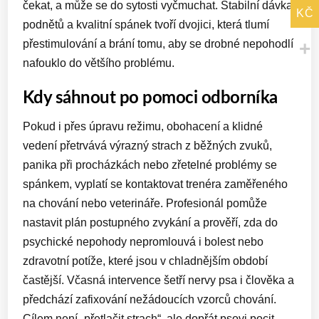
čekat, a může se do sytosti vyčmuchat. Stabilní dávka
KČ
podnětů a kvalitní spánek tvoří dvojici, která tlumí
přestimulování a brání tomu, aby se drobné nepohodlí
nafouklo do většího problému.
Kdy sáhnout po pomoci odborníka
Pokud i přes úpravu režimu, obohacení a klidné
vedení přetrvává výrazný strach z běžných zvuků,
panika při procházkách nebo zřetelné problémy se
spánkem, vyplatí se kontaktovat trenéra zaměřeného
na chování nebo veterináře. Profesionál pomůže
nastavit plán postupného zvykání a prověří, zda do
psychické nepohody nepromlouvá i bolest nebo
zdravotní potíže, které jsou v chladnějším období
častější. Včasná intervence šetří nervy psa i člověka a
předchází zafixování nežádoucích vzorců chování.
Cílem není „přetlačit strach“, ale dopřát psovi pocit