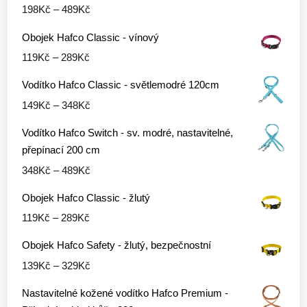
Rozpětí
198
Kč
–
489
Kč
590Kč
cen:
Obojek Hafco Classic - vínový
198Kč
Rozpětí
119
Kč
–
289
Kč
až
cen:
489Kč
Vodítko Hafco Classic - světlemodré 120cm
119Kč
Rozpětí
149
Kč
–
348
Kč
až
cen:
289Kč
Vodítko Hafco Switch - sv. modré, nastavitelné,
149Kč
přepínací 200 cm
až
Rozpětí
348
Kč
–
489
Kč
348Kč
cen:
Obojek Hafco Classic - žlutý
348Kč
Rozpětí
119
Kč
–
289
Kč
až
cen:
489Kč
Obojek Hafco Safety - žlutý, bezpečnostní
119Kč
Rozpětí
139
Kč
–
329
Kč
až
cen:
289Kč
Nastavitelné kožené vodítko Hafco Premium -
139Kč