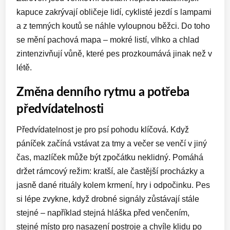
kapuce zakrývají obličeje lidí, cyklisté jezdí s lampami
a z temných koutů se náhle vyloupnou běžci. Do toho
se mění pachová mapa – mokré listí, vlhko a chlad
zintenzivňují vůně, které pes prozkoumává jinak než v
létě.
Změna denního rytmu a potřeba
předvídatelnosti
Předvídatelnost je pro psí pohodu klíčová. Když
páníček začíná vstávat za tmy a večer se venčí v jiný
čas, mazlíček může být zpočátku neklidný. Pomáhá
držet rámcový režim: kratší, ale častější procházky a
jasně dané rituály kolem krmení, hry i odpočinku. Pes
si lépe zvykne, když drobné signály zůstávají stále
stejné – například stejná hláška před venčením,
stejné místo pro nasazení postroje a chvíle klidu po