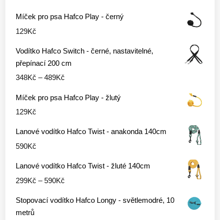
cen:
289Kč
Míček pro psa Hafco Play - černý
299Kč
129
Kč
až
590Kč
Vodítko Hafco Switch - černé, nastavitelné,
přepínací 200 cm
Rozpětí
348
Kč
–
489
Kč
cen:
Míček pro psa Hafco Play - žlutý
348Kč
129
Kč
až
489Kč
Lanové vodítko Hafco Twist - anakonda 140cm
590
Kč
Lanové vodítko Hafco Twist - žluté 140cm
Rozpětí
299
Kč
–
590
Kč
cen:
Stopovací vodítko Hafco Longy - světlemodré, 10
299Kč
metrů
až