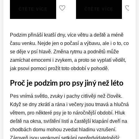
299Kč
149
ČTĚTE VÍCE
ČTĚTE VÍCE
až
až
590Kč
348
Podzim přináší kratší dny, více větru a deště a méně
času venku. Nejde jen o počasí a výbavu, ale i o to, co
se děje v psí hlavě. Změna rytmu a podnětů může
zamíchat emocemi i zvykem, a proto se vyplatí vědět,
jak psovi pomoci prožít toto období v pohodě.
Proč je podzim pro psy jiný než léto
Pes vnímá světlo, zvuky i pachy citlivěji než člověk.
Když se dny zkrátí a rána i večery jsou tmavá a hlučná
větrem, pro některé psy je to náročnější období. Hluk
deště na okna, svištění listí a častější klapání dveří na
chodbách domu mohou zvedat hladinu vzrušení.
Zároveň jsou venkovní setkání nepředvídatelnější: