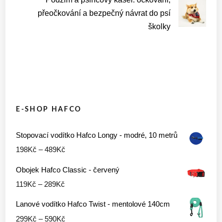
přeočkování a bezpečný návrat do psí
školky
E-SHOP HAFCO
Stopovací vodítko Hafco Longy - modré, 10 metrů
Rozpětí
198
Kč
–
489
Kč
cen:
Obojek Hafco Classic - červený
198Kč
Rozpětí
119
Kč
–
289
Kč
až
cen:
489Kč
Lanové vodítko Hafco Twist - mentolové 140cm
119Kč
Rozpětí
299
Kč
–
590
Kč
až