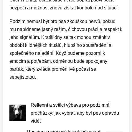
bezpečí a možnost znovu získat kontrolu nad situací.
Podzim nemusí být pro psa zkouškou nervů, pokud
mu nabídneme jasný režim, čichovou práci a respekt k
jeho signálům. Kratší dny se tak mohou změnit v
období klidnějších rituálů, hlubšího soustředění a
společného naladění. Když budeme pozorní k
emocím a potřebám, odměnou bude spokojený
parťák, který zvládá proměnlivé počasí se
sebejistotou.
Reflexní a svítící výbava pro podzimní
procházky: jak vybrat, aby byl pes opravdu
vidět
Podzim a psincový kašel: očkování,